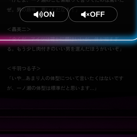
ぜ。男の趣味、悪いんだな！！」
ON
OFF
＜轟英二＞
「全くだ…アイツは確かに顔はいいが、体が細すぎ
る。もう少し肉付きのいい男を選んだほうがいいぞ」
＜千羽つる子＞
「いや…あまり人の体型について言いたくはないです
が、一ノ瀬の体型は標準だと思います…」
＜五反田豊＞
「大井…私もセクハラになるからあれこれ言いたくは
ないのだが…もし誰かと交際するときは一度私に会わ
せなさい…。