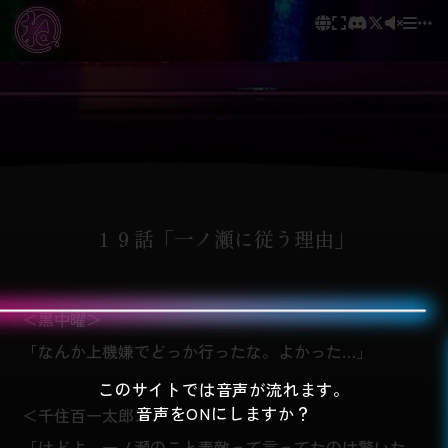
１９話「一ノ瀬に従う理由」
＜黒中曜＞
「なんか上機嫌でどっか行ったな。よかった…」
このサイトでは音声が流れます。
音声をONにしますか？
＜千住百一太郎＞
「けどよ、一ノ瀬のこと素敵って言ってたのは驚いた